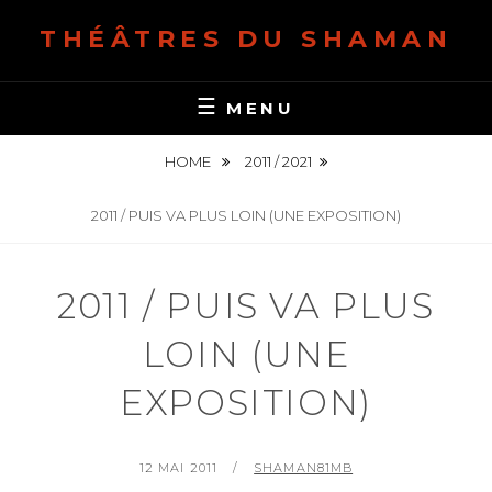
S
THÉÂTRES DU SHAMAN
k
i
p
MENU
t
o
HOME
2011 / 2021
c
o
2011 / PUIS VA PLUS LOIN (UNE EXPOSITION)
n
t
2011 / PUIS VA PLUS
e
n
LOIN (UNE
t
EXPOSITION)
P
12 MAI 2011
B
SHAMAN81MB
O
Y