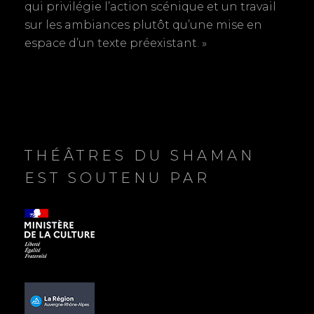
qui privilégie l’action scénique et un travail
t
sur les ambiances plutôt qu’une mise en
espace d’un texte préexistant. »
i
c
l
e
THÉÂTRES DU SHAMAN
EST SOUTENU PAR