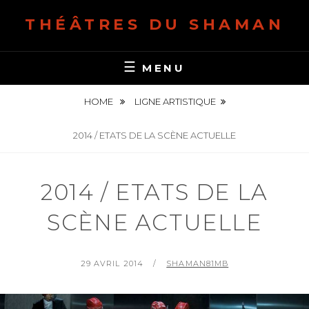
S
THÉÂTRES DU SHAMAN
k
i
p
MENU
t
o
HOME
LIGNE ARTISTIQUE
c
o
2014 / ETATS DE LA SCÈNE ACTUELLE
n
t
2014 / ETATS DE LA
e
n
SCÈNE ACTUELLE
t
P
29 AVRIL 2014
B
SHAMAN81MB
O
Y
S
T