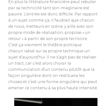
En plus la littérature financière peut rebuter
par sa technicité tant son imaginaire est
pauvre. L’entrée est donc difficile. Par rapport
à un sujet comme ça, il faudrait que chacun
de nous, metteurs en scène, y aille avec son
propre mode de réalisation, propose « un
retour » à partir de son propre territoire.
C’est ça vraiment le théâtre politique :
chacun rabat sur sa propre technique un
sujet d’aujourd’hui. Il ne s’agit pas de réaliser
un tract, car c’est alors choisir la
communication d’un contenu plutôt que la
façon singulière dont on restituera les
choses et c’est une forme singulière qui peut
amener ce contenu à sa plus haute intensité.