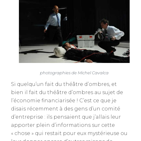
photographies de Michel Cavalca
Si quelqu’un fait du théâtre d’ombres, et
bien il fait du théâtre d’ombres au sujet de
l’économie financiarisée ! C’est ce que je
disais récemment à des gens d’un comité
d’entreprise : ils pensaient que j’allais leur
apporter plein d’informations sur cette
« chose » qui restait pour eux mystérieuse ou