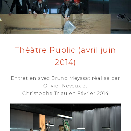
E
D
O
N
Théâtre Public (avril juin
2014)
Entretien avec Bruno Meyssat réalisé par
Olivier Neveux et
Christophe Triau en Février 2014