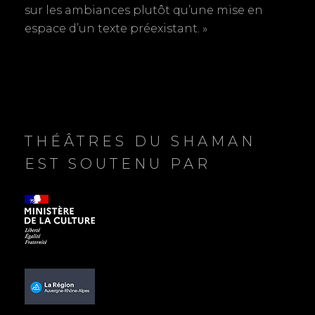
sur les ambiances plutôt qu’une mise en
t
espace d’un texte préexistant. »
i
c
l
e
THÉÂTRES DU SHAMAN
EST SOUTENU PAR