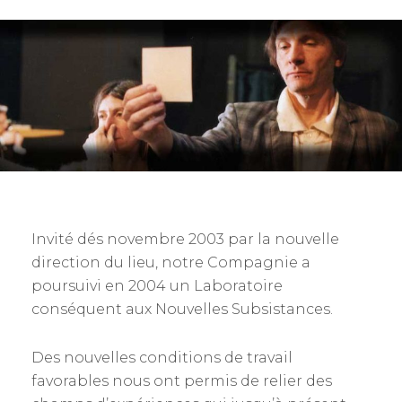
S
T
E
D
O
N
Invité dés novembre 2003 par la nouvelle
direction du lieu, notre Compagnie a
poursuivi en 2004 un Laboratoire
conséquent aux Nouvelles Subsistances.
Des nouvelles conditions de travail
favorables nous ont permis de relier des