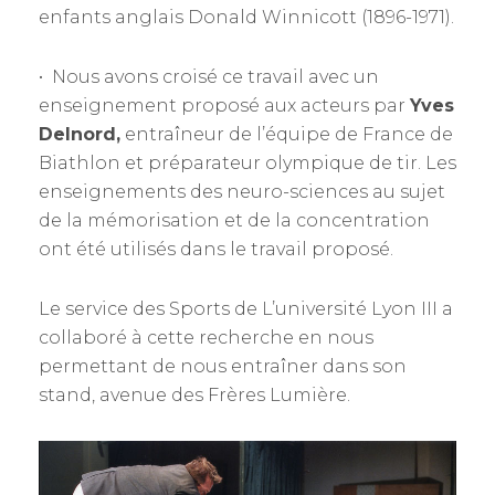
enfants anglais Donald Winnicott (1896-1971).
• Nous avons croisé ce travail avec un
enseignement proposé aux acteurs par
Yves
Delnord,
entraîneur de l’équipe de France de
Biathlon et préparateur olympique de tir. Les
enseignements des neuro-sciences au sujet
de la mémorisation et de la concentration
ont été utilisés dans le travail proposé.
Le service des Sports de L’université Lyon III a
collaboré à cette recherche en nous
permettant de nous entraîner dans son
stand, avenue des Frères Lumière.