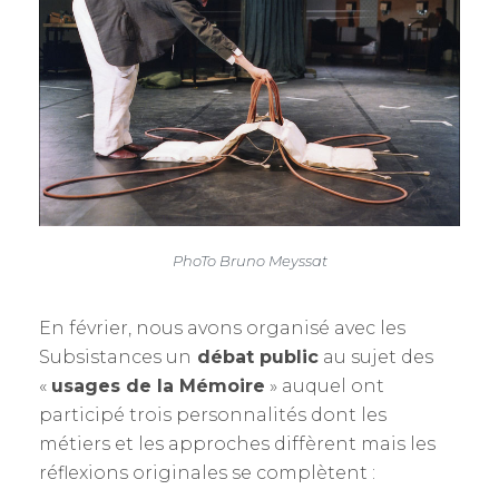
PhoTo Bruno Meyssat
En février, nous avons organisé avec les
Subsistances un
débat public
au sujet des
«
usages de la Mémoire
» auquel ont
participé trois personnalités dont les
métiers et les approches diffèrent mais les
réflexions originales se complètent :