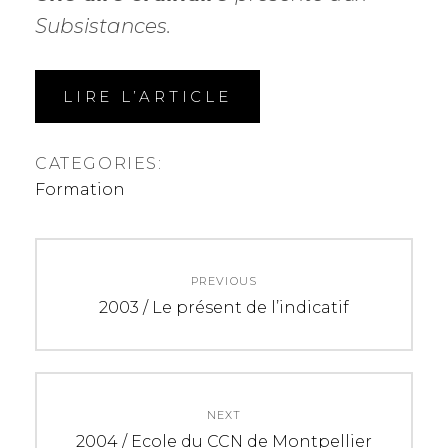
Subsistances.
LIRE L’ARTICLE
CATEGORIES:
Formation
N
PREVIOUS
a
P
2003 / Le présent de l’indicatif
r
v
e
i
v
i
NEXT
g
o
N
2004 / Ecole du CCN de Montpellier