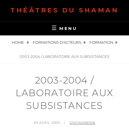
S
THÉÂTRES DU SHAMAN
k
i
p
MENU
t
o
HOME
FORMATIONS D'ACTEURS
FORMATION
c
o
2003-2004 / LABORATOIRE AUX SUBSISTANCES
n
t
2003-2004 /
e
n
LABORATOIRE AUX
t
SUBSISTANCES
P
29 AVRIL 2003
B
SHAMAN81MB
O
Y