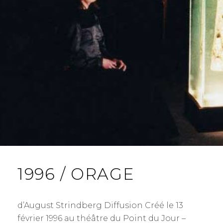
Y
S
1996 / ORAGE
d’August Strindberg Diffusion Créé le 13
février 1996 au théâtre du Point du Jour –