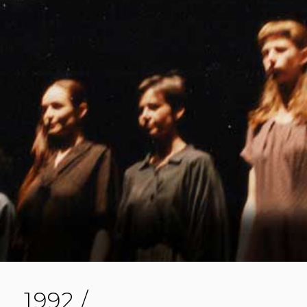
D
D
I
S
O
P
N
A
R
U
S
1992 /