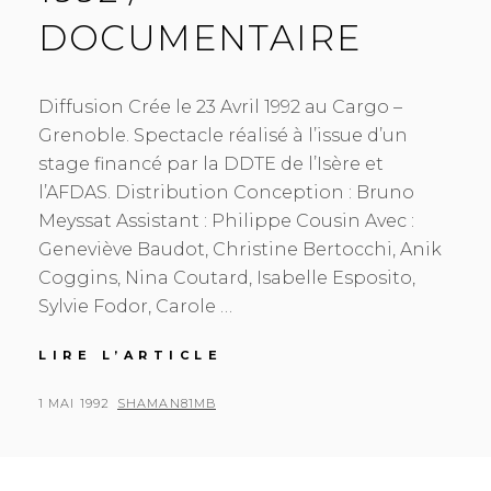
DOCUMENTAIRE
Diffusion Crée le 23 Avril 1992 au Cargo –
Grenoble. Spectacle réalisé à l’issue d’un
stage financé par la DDTE de l’Isère et
l’AFDAS. Distribution Conception : Bruno
Meyssat Assistant : Philippe Cousin Avec :
Geneviève Baudot, Christine Bertocchi, Anik
Coggins, Nina Coutard, Isabelle Esposito,
Sylvie Fodor, Carole …
LIRE L’ARTICLE
1
9
9
P
1 MAI 1992
B
SHAMAN81MB
2
O
Y
/
S
D
O