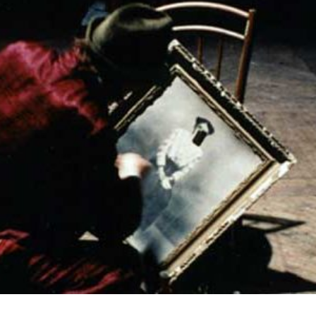
T
L
E
L
D
E
C
O
L
N
O
I
S
O
N
S
P
O
U
R
U
N
E
C
H
A
M