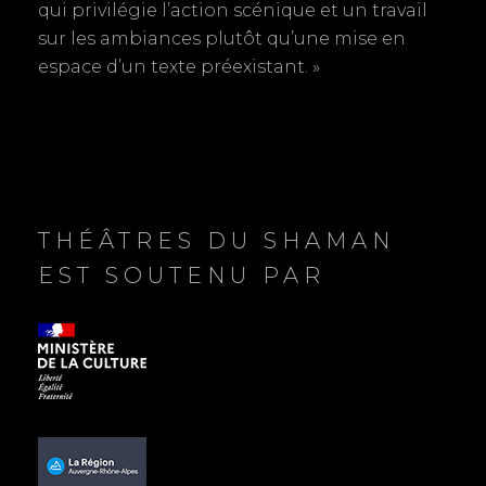
d
qui privilégie l’action scénique et un travail
sur les ambiances plutôt qu’une mise en
e
espace d’un texte préexistant. »
s
a
r
t
THÉÂTRES DU SHAMAN
EST SOUTENU PAR
i
c
l
e
s