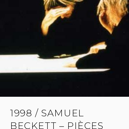
O
S
N
I
O
N
D
’
Œ
D
I
P
E
1998 / SAMUEL
BECKETT – PIÈCES