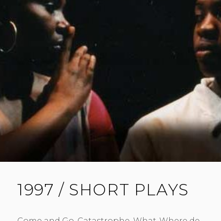
T
N
1997 / SHORT PLAYS
Come and Go, Catastrophe, What-Where de