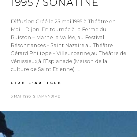
1995 / SONATINE
D
E
C
Diffusion Créé le 25 mai 1995 à Théâtre en
E
S
Mai – Dijon. En tournée à la Ferme du
S
Buisson – Marne la Vallée, au Festival
E
Résonnances – Saint Nazaire,au Théâtre
Z
-
Gérard Philippe – Villeurbanne,au Théâtre de
L
Vénissieux,à l’Esplanade (Maison de la
E
culture de Saint Etienne), …
-
F
E
LIRE L’ARTICLE
1
U
9
D
9
P
5 MAI 1995
B
SHAMAN81MB
E
5
O
Y
C
/
S
H
S
R
O
T
I
N
E
S
A