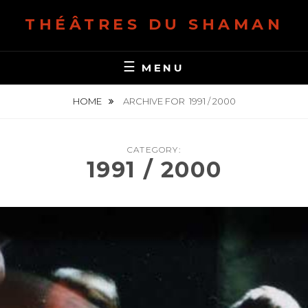
S
THÉÂTRES DU SHAMAN
k
i
p
MENU
t
o
HOME
ARCHIVE FOR
1991 / 2000
c
o
CATEGORY:
n
1991 / 2000
t
e
n
t