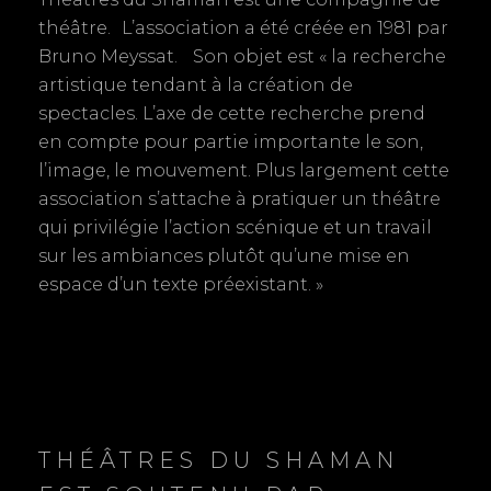
e
théâtre. L’association a été créée en 1981 par
Bruno Meyssat. Son objet est « la recherche
l
artistique tendant à la création de
’
spectacles. L’axe de cette recherche prend
en compte pour partie importante le son,
a
l’image, le mouvement. Plus largement cette
r
association s’attache à pratiquer un théâtre
qui privilégie l’action scénique et un travail
t
sur les ambiances plutôt qu’une mise en
espace d’un texte préexistant. »
i
c
l
e
THÉÂTRES DU SHAMAN