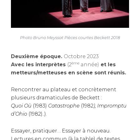
Photo Bruno Meyssat Pièces courtes Beckett 2018
Deuxième époque.
Octobre 2023
ème
Avec les interprètes
(2
année)
et les
metteurs/metteuses en scène sont réunis.
Rencontrer au plateau et concrètement
plusieurs dramaticules de Beckett :
Quoi Où
(1983)
Catastrophe
(1982
), Impromptu
d’Ohio
(1982)..).
Essayer, pratiquer… Essayer à nouveau.
Lectures en commun (à la table) de textes