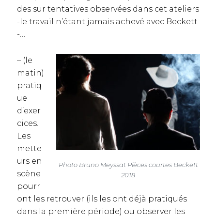
des sur tentatives observées dans cet ateliers
-le travail n’étant jamais achevé avec Beckett
-…
– (le
matin)
pratiq
ue
d’exer
cices.
Les
mette
urs en
Photo Bruno Meyssat Pièces courtes Beckett
scène
2018
pourr
ont les retrouver (ils les ont déjà pratiqués
dans la première période) ou observer les