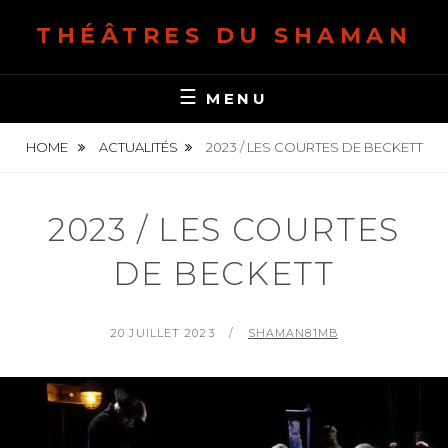
S
THÉÂTRES DU SHAMAN
k
i
p
MENU
t
o
HOME
ACTUALITÉS
2023 / LES COURTES DE BECKETT
c
o
2023 / LES COURTES
n
t
DE BECKETT
e
n
t
P
20 JUILLET 2023
B
SHAMAN81MB
O
Y
S
T
E
D
O