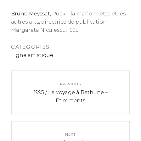
Bruno Meyssat
, Puck – la marionnette et les
autres arts, directrice de publication
Margareta Niculescu, 1995
CATEGORIES:
Ligne artistique
N
PREVIOUS
a
P
1995 / Le Voyage à Béthune –
r
Etirements
v
e
i
v
i
g
o
NEXT