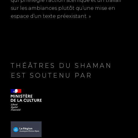
qui privilégie l’action scénique et un travail
t
sur les ambiances plutôt qu’une mise en
espace d’un texte préexistant. »
i
c
l
e
THÉÂTRES DU SHAMAN
EST SOUTENU PAR