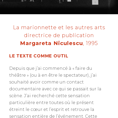
La marionnette et les autres arts
directrice de publication
Margareta Niculescu
, 1995
LE TEXTE COMME OUTIL
Depuis que j’ai commencé à « faire du
théâtre » (ou à en être le spectateur), j’ai
souhaité avoir comme un contact
documentaire avec ce qui se passait sur la
scène. J’ai recherché cette sensation
particulière entre toutes où le présent
étreint le cœur et l’esprit et retrouve la
sensation entière de l’événement. Cette