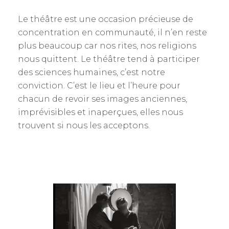
Le théâtre est une occasion précieuse de
concentration en communauté, il n’en reste
plus beaucoup car nos rites, nos religions
nous quittent. Le théâtre tend à participer
des sciences humaines, c’est notre
conviction. C’est le lieu et l’heure pour
chacun de revoir ses images anciennes,
imprévisibles et inaperçues, elles nous
trouvent si nous les acceptons.