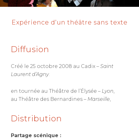
Expérience d’un théâtre sans texte
Diffusion
Créé le 25 octobre 2008 au Cadix –
Saint
Laurent d’Agny
.
en tournée au Théâtre de l’Élysée –
Lyon
,
au Théâtre des Bernardines –
Marseille
,
Distribution
Partage scénique :