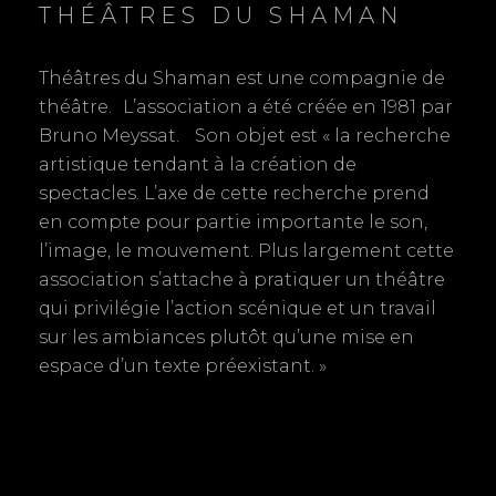
THÉÂTRES DU SHAMAN
:
t
n
:
d
Théâtres du Shaman est une compagnie de
théâtre. L’association a été créée en 1981 par
e
Bruno Meyssat. Son objet est « la recherche
artistique tendant à la création de
l
spectacles. L’axe de cette recherche prend
’
en compte pour partie importante le son,
l’image, le mouvement. Plus largement cette
a
association s’attache à pratiquer un théâtre
r
qui privilégie l’action scénique et un travail
sur les ambiances plutôt qu’une mise en
t
espace d’un texte préexistant. »
i
c