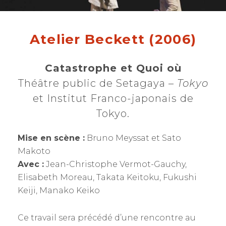
Atelier Beckett (2006)
Catastrophe et Quoi où
Théâtre public de Setagaya –
Tokyo
et Institut Franco-japonais de
Tokyo.
Mise en scène :
Bruno Meyssat et Sato
Makoto
Avec :
Jean-Christophe Vermot-Gauchy,
Elisabeth Moreau, Takata Keitoku, Fukushi
Keiji, Manako Keiko
Ce travail sera précédé d’une rencontre au