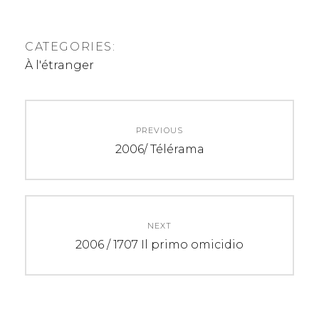
CATEGORIES:
À l'étranger
N
PREVIOUS
a
P
2006/ Télérama
r
v
e
i
v
i
NEXT
g
o
N
2006 / 1707 Il primo omicidio
a
u
e
s
x
t
p
t
o
p