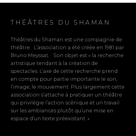
i
s
o
o
t
s
THÉÂTRES DU SHAMAN
:
t
n
:
d
Théâtres du Shaman est une compagnie de
théâtre. L’association a été créée en 1981 par
e
Bruno Meyssat. Son objet est « la recherche
artistique tendant à la création de
l
spectacles. L’axe de cette recherche prend
’
en compte pour partie importante le son,
l’image, le mouvement. Plus largement cette
a
association s’attache à pratiquer un théâtre
r
qui privilégie l’action scénique et un travail
sur les ambiances plutôt qu’une mise en
t
espace d’un texte préexistant. »
i