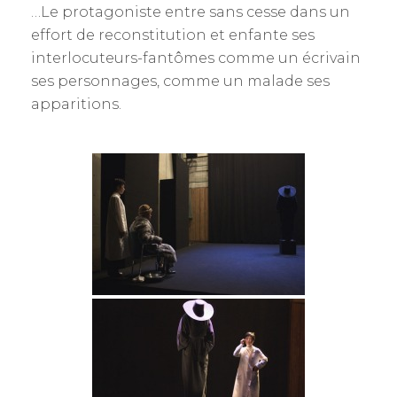
…Le protagoniste entre sans cesse dans un
effort de reconstitution et enfante ses
interlocuteurs-fantômes comme un écrivain
ses personnages, comme un malade ses
apparitions.