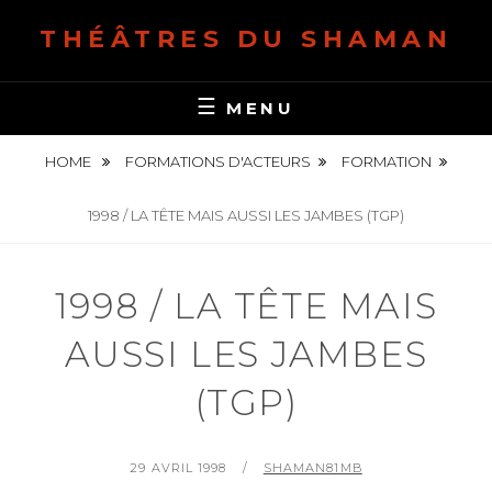
S
THÉÂTRES DU SHAMAN
k
i
p
MENU
t
o
HOME
FORMATIONS D'ACTEURS
FORMATION
c
o
1998 / LA TÊTE MAIS AUSSI LES JAMBES (TGP)
n
t
1998 / LA TÊTE MAIS
e
n
AUSSI LES JAMBES
t
(TGP)
P
29 AVRIL 1998
B
SHAMAN81MB
O
Y