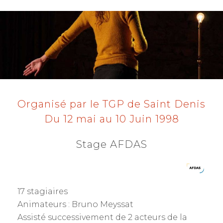
S
T
E
D
O
N
Organisé par le TGP de Saint Denis
Du 12 mai au 10 Juin 1998
Stage AFDAS
17 stagiaires
Animateurs : Bruno Meyssat
Assisté successivement de 2 acteurs de la