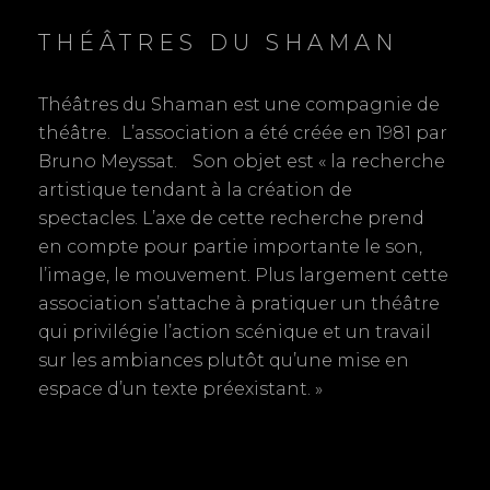
:
t
n
THÉÂTRES DU SHAMAN
:
d
Théâtres du Shaman est une compagnie de
e
théâtre. L’association a été créée en 1981 par
Bruno Meyssat. Son objet est « la recherche
l
artistique tendant à la création de
’
spectacles. L’axe de cette recherche prend
en compte pour partie importante le son,
a
l’image, le mouvement. Plus largement cette
r
association s’attache à pratiquer un théâtre
qui privilégie l’action scénique et un travail
t
sur les ambiances plutôt qu’une mise en
espace d’un texte préexistant. »
i
c