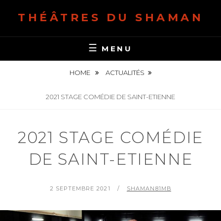
S
THÉÂTRES DU SHAMAN
k
i
p
MENU
t
o
HOME
ACTUALITÉS
c
o
2021 STAGE COMÉDIE DE SAINT-ETIENNE
n
t
2021 STAGE COMÉDIE
e
n
DE SAINT-ETIENNE
t
P
2 SEPTEMBRE 2021
B
SHAMAN81MB
O
Y
S
T