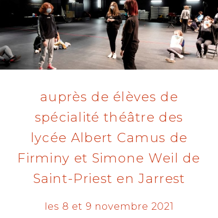
E
D
O
N
auprès de élèves de
spécialité théâtre des
lycée Albert Camus de
Firminy et Simone Weil de
Saint-Priest en Jarrest
les 8 et 9 novembre 2021