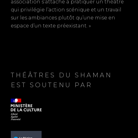
r
association s’attache à pratiquer un théâtre
qui privilégie l’action scénique et un travail
t
sur les ambiances plutôt qu’une mise en
espace d’un texte préexistant. »
i
c
l
e
THÉÂTRES DU SHAMAN
EST SOUTENU PAR