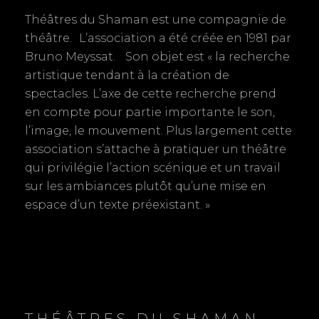
:
d
Théâtres du Shaman est une compagnie de
théâtre. L’association a été créée en 1981 par
e
Bruno Meyssat. Son objet est « la recherche
artistique tendant à la création de
l
spectacles. L’axe de cette recherche prend
’
en compte pour partie importante le son,
l’image, le mouvement. Plus largement cette
a
association s’attache à pratiquer un théâtre
r
qui privilégie l’action scénique et un travail
sur les ambiances plutôt qu’une mise en
t
espace d’un texte préexistant. »
i
c
l