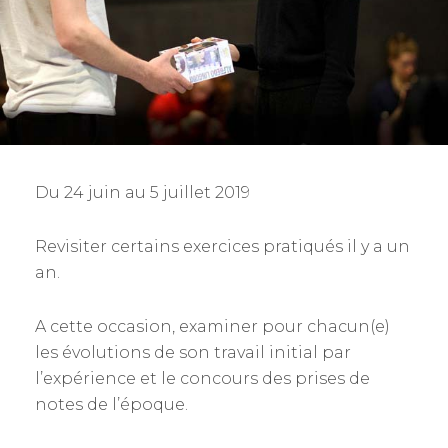
N
Du 24 juin au 5 juillet 2019
Revisiter certains exercices pratiqués il y a un
an.
A cette occasion, examiner pour chacun(e)
les évolutions de son travail initial par
l’expérience et le concours des prises de
notes de l’époque.