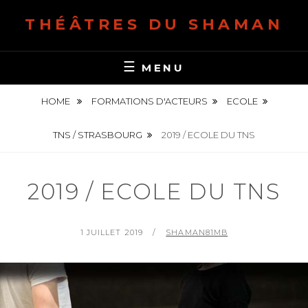
S
THÉÂTRES DU SHAMAN
k
i
p
MENU
t
o
HOME
FORMATIONS D'ACTEURS
ECOLE
c
o
TNS / STRASBOURG
2019 / ECOLE DU TNS
n
t
2019 / ECOLE DU TNS
e
n
t
P
1 JUILLET 2019
B
SHAMAN81MB
O
Y
S
T
E
D
O