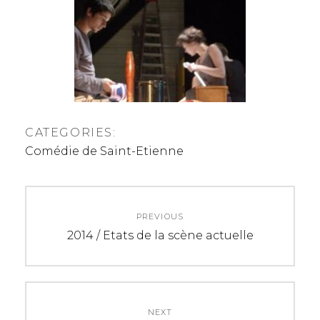
CATEGORIES:
Comédie de Saint-Etienne
N
PREVIOUS
a
P
2014 / Etats de la scène actuelle
r
v
e
i
v
i
NEXT