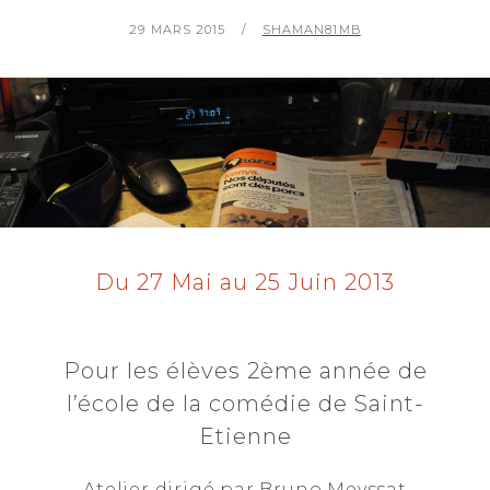
P
29 MARS 2015
B
SHAMAN81MB
O
Y
S
T
E
D
O
N
Du 27 Mai au 25 Juin 2013
Pour les élèves 2ème année de
l’école de la comédie de Saint-
Etienne
Atelier dirigé par Bruno Meyssat