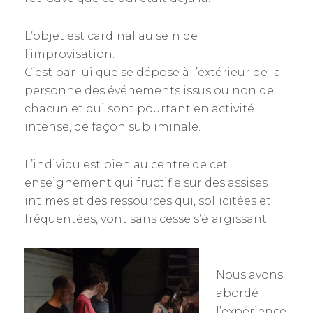
L’objet est cardinal au sein de
l’improvisation.
C’est par lui que se dépose à l’extérieur de la
personne des événements issus ou non de
chacun et qui sont pourtant en activité
intense, de façon subliminale.
L’individu est bien au centre de cet
enseignement qui fructifie sur des assises
intimes et des ressources qui, sollicitées et
fréquentées, vont sans cesse s’élargissant.
Nous avons
abordé
l’expérience