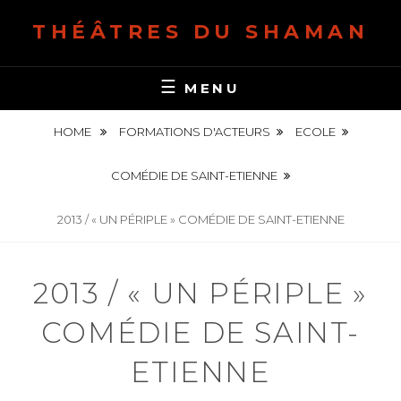
S
THÉÂTRES DU SHAMAN
k
i
p
MENU
t
o
HOME
FORMATIONS D'ACTEURS
ECOLE
c
o
COMÉDIE DE SAINT-ETIENNE
n
t
2013 / « UN PÉRIPLE » COMÉDIE DE SAINT-ETIENNE
e
n
2013 / « UN PÉRIPLE »
t
COMÉDIE DE SAINT-
ETIENNE