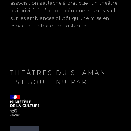
r
association s’attache à pratiquer un théâtre
qui privilégie l’action scénique et un travail
t
sur les ambiances plutôt qu’une mise en
espace d’un texte préexistant. »
i
c
l
e
THÉÂTRES DU SHAMAN
EST SOUTENU PAR