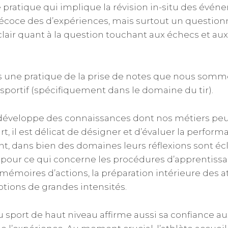
 pratique qui implique la révision in-situ des évé
précoce des d’expériences, mais surtout un questi
air quant à la question touchant aux échecs et aux
 une pratique de la prise de notes que nous somme
sportif (spécifiquement dans le domaine du tir).
 développe des connaissances dont nos métiers peuv
t, il est délicat de désigner et d’évaluer la perform
ant, dans bien des domaines leurs réflexions sont éc
pour ce qui concerne les procédures d’apprentissag
s mémoires d’actions, la préparation intérieure des 
otions de grandes intensités.
 sport de haut niveau affirme aussi sa confiance 