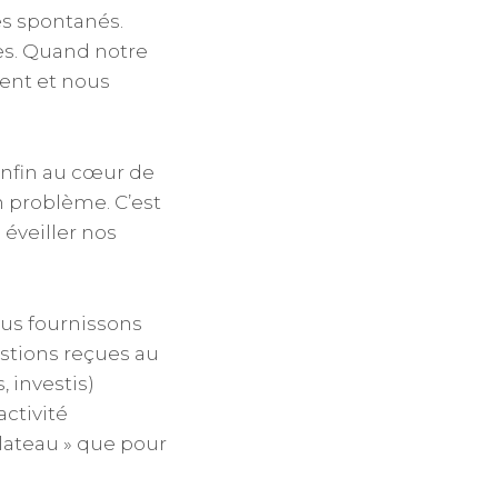
es spontanés.
es. Quand notre
ment et nous
 enfin au cœur de
n problème. C’est
 éveiller nos
ous fournissons
stions reçues au
 investis)
activité
plateau » que pour