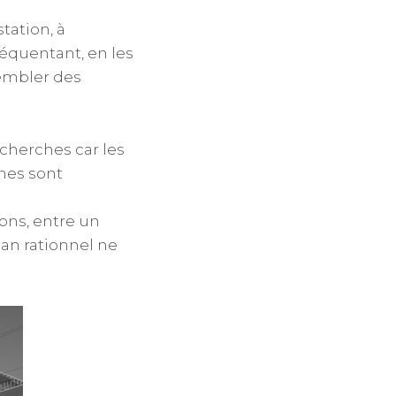
station, à
réquentant, en les
sembler des
cherches car les
nes sont
ons, entre un
lan rationnel ne