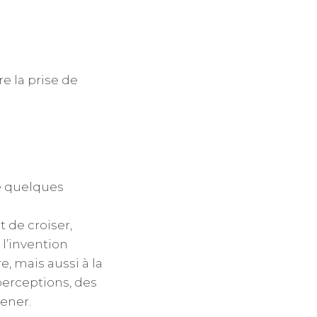
e la prise de
de quelques
 de croiser,
 l’invention
e, mais aussi à la
perceptions, des
mener.