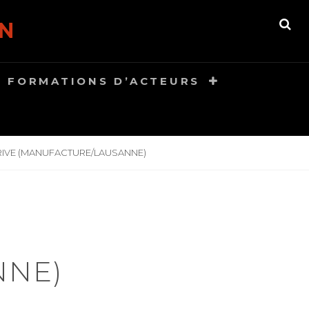
N
S
E
A
R
FORMATIONS D’ACTEURS
C
H
RRIVE (MANUFACTURE/LAUSANNE)
NNE)