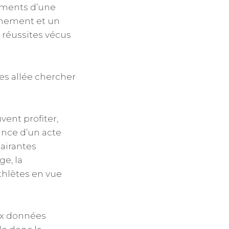
nements d’une
onnement et un
 réussites vécus
s allée chercher
ent profiter,
ance d’un acte
lairantes
e, la
athlètes en vue
aux données