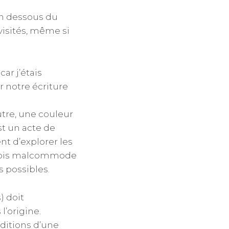
en dessous du
visités, même si
ar j’étais
r notre écriture
utre, une couleur
st un acte de
nt d’explorer les
arfois malcommode
s possibles.
) doit
l’origine.
ditions d’une