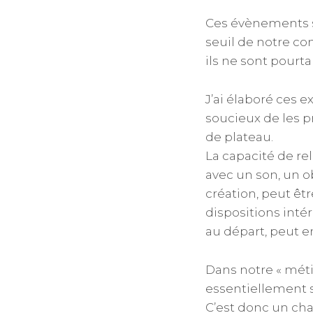
Ces évènements so
seuil de notre co
ils ne sont pourta
J’ai élaboré ces e
soucieux de les pr
de plateau.
La capacité de re
avec un son, un ob
création, peut êtr
dispositions inté
au départ, peut en
Dans notre « méti
essentiellement s’
C’est donc un cha